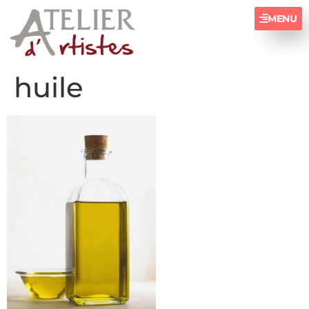
MENU
huile