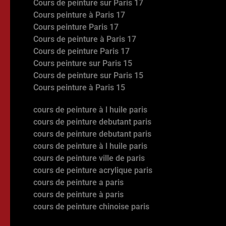
Cours de peinture sur Paris 17
Cours peinture à Paris 17
Cours peinture Paris 17
Cours de peinture à Paris 17
Cours de peinture Paris 17
Cours peinture sur Paris 15
Cours de peinture sur Paris 15
Cours peinture à Paris 15
cours de peinture à l huile paris
cours de peinture debutant paris
cours de peinture debutant paris
cours de peinture à l huile paris
cours de peinture ville de paris
cours de peinture acrylique paris
cours de peinture a paris
cours de peinture à paris
cours de peinture chinoise paris