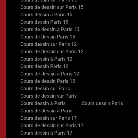
Cours de dessin sur Paris 15
Cours dessin à Paris 15
Cours dessin Paris 15
Cours de dessin à Paris 15
Cours de dessin Paris 15
Cours dessin sur Paris 12
Cours de dessin sur Paris 12
Cours dessin à Paris 12
Cours dessin Paris 12
Cours de dessin à Paris 12
Cours de dessin Paris 12
Cours dessin sur Paris
Cours de dessin sur Paris
Cours dessin à Paris
Cours dessin Paris
Cours de dessin à Paris
Cours dessin sur Paris 17
Cours de dessin sur Paris 17
Cours dessin à Paris 17