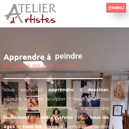
MENU
d
r
e
s
n
c
Apprendre à
u
i
e
l
p
N’a jamais été aussi simple !
Vous souhaitez
apprendre
à
dessiner
,
peindre ou bien sculpter ? Vous cherchez
une structure qui permet d’apprendre
facilement
et à
votre rythme
? Pour
tous les
âges
et
tous les niveaux
, optez pour Atelier