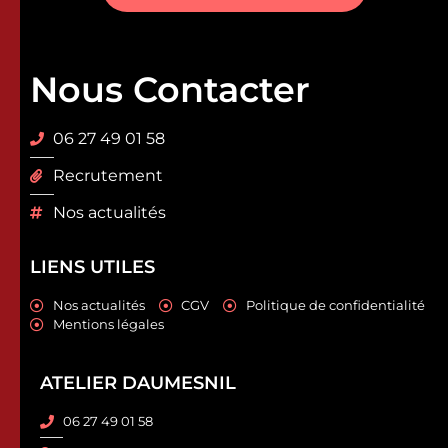
Nous Contacter
06 27 49 01 58
Recrutement
Nos actualités
LIENS UTILES
Nos actualités
CGV
Politique de confidentialité
Mentions légales
ATELIER DAUMESNIL
06 27 49 01 58