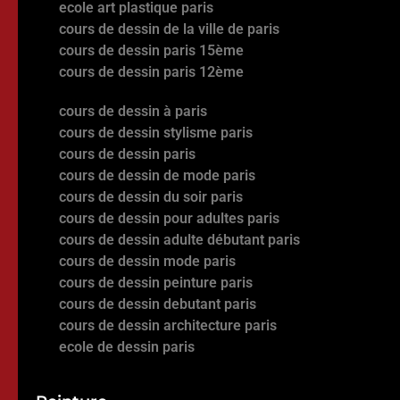
ecole art plastique paris
cours de dessin de la ville de paris
cours de dessin paris 15ème
cours de dessin paris 12ème
cours de dessin à paris
cours de dessin stylisme paris
cours de dessin paris
cours de dessin de mode paris
cours de dessin du soir paris
cours de dessin pour adultes paris
cours de dessin adulte débutant paris
cours de dessin mode paris
cours de dessin peinture paris
cours de dessin debutant paris
cours de dessin architecture paris
ecole de dessin paris