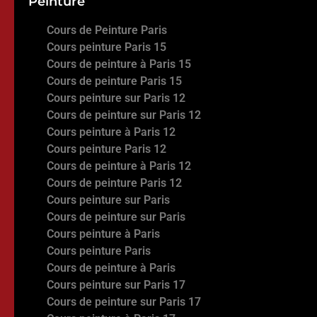
Peinture
Cours de Peinture Paris
Cours peinture Paris 15
Cours de peinture à Paris 15
Cours de peinture Paris 15
Cours peinture sur Paris 12
Cours de peinture sur Paris 12
Cours peinture à Paris 12
Cours peinture Paris 12
Cours de peinture à Paris 12
Cours de peinture Paris 12
Cours peinture sur Paris
Cours de peinture sur Paris
Cours peinture à Paris
Cours peinture Paris
Cours de peinture à Paris
Cours peinture sur Paris 17
Cours de peinture sur Paris 17