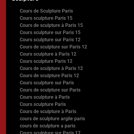
Cours de Sculpture Paris
Cours sculpture Paris 15
Cours de sculpture à Paris 15
Cours sculpture sur Paris 15
Cours sculpture sur Paris 12
Cours de sculpture sur Paris 12
Cours sculpture à Paris 12
Cours sculpture Paris 12
Cours de sculpture à Paris 12
Cours de sculpture Paris 12
Cours sculpture sur Paris
Cours de sculpture sur Paris
Cours sculpture à Paris
Cours sculpture Paris
Cours de sculpture à Paris
cours de sculpture argile paris
cours de sculpture a paris
Cours sculpture sur Paris 17