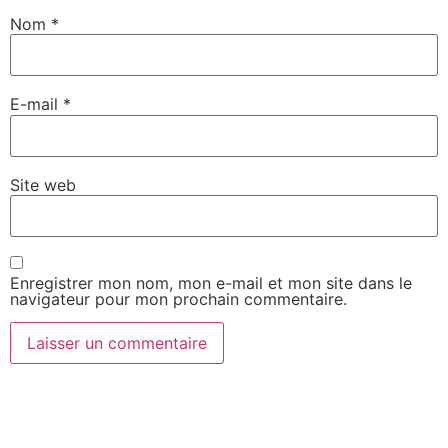
Nom
*
E-mail
*
Site web
Enregistrer mon nom, mon e-mail et mon site dans le
navigateur pour mon prochain commentaire.