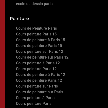
ecole de dessin paris
Peinture
Cours de Peinture Paris
Cours peinture Paris 15
Cours de peinture à Paris 15
Cours de peinture Paris 15
Cours peinture sur Paris 12
Cours de peinture sur Paris 12
Cours peinture à Paris 12
Cours peinture Paris 12
Cours de peinture à Paris 12
Cours de peinture Paris 12
Cours peinture sur Paris
Cours de peinture sur Paris
Cours peinture à Paris
Cours peinture Paris