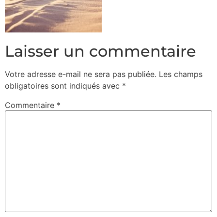
Laisser un commentaire
Votre adresse e-mail ne sera pas publiée.
Les champs
obligatoires sont indiqués avec
*
Commentaire
*