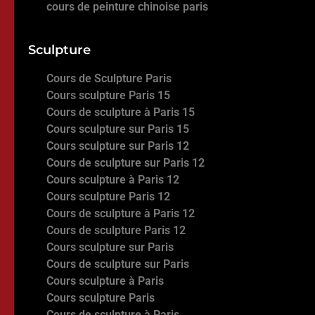
cours de peinture chinoise paris
Sculpture
Cours de Sculpture Paris
Cours sculpture Paris 15
Cours de sculpture à Paris 15
Cours sculpture sur Paris 15
Cours sculpture sur Paris 12
Cours de sculpture sur Paris 12
Cours sculpture à Paris 12
Cours sculpture Paris 12
Cours de sculpture à Paris 12
Cours de sculpture Paris 12
Cours sculpture sur Paris
Cours de sculpture sur Paris
Cours sculpture à Paris
Cours sculpture Paris
Cours de sculpture à Paris