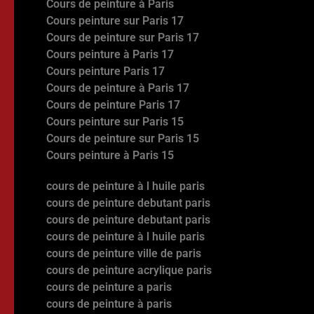
Cours de peinture à Paris
Cours peinture sur Paris 17
Cours de peinture sur Paris 17
Cours peinture à Paris 17
Cours peinture Paris 17
Cours de peinture à Paris 17
Cours de peinture Paris 17
Cours peinture sur Paris 15
Cours de peinture sur Paris 15
Cours peinture à Paris 15
cours de peinture à l huile paris
cours de peinture debutant paris
cours de peinture debutant paris
cours de peinture à l huile paris
cours de peinture ville de paris
cours de peinture acrylique paris
cours de peinture a paris
cours de peinture à paris