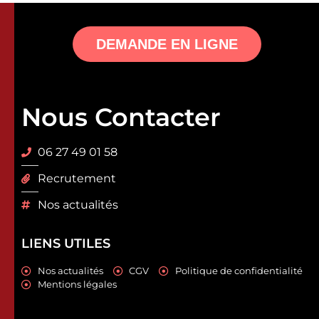
DEMANDE EN LIGNE
Nous Contacter
06 27 49 01 58
Recrutement
Nos actualités
LIENS UTILES
Nos actualités
CGV
Politique de confidentialité
Mentions légales