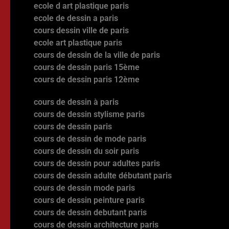
ecole d art plastique paris
ecole de dessin a paris
cours dessin ville de paris
ecole art plastique paris
cours de dessin de la ville de paris
cours de dessin paris 15ème
cours de dessin paris 12ème
cours de dessin à paris
cours de dessin stylisme paris
cours de dessin paris
cours de dessin de mode paris
cours de dessin du soir paris
cours de dessin pour adultes paris
cours de dessin adulte débutant paris
cours de dessin mode paris
cours de dessin peinture paris
cours de dessin debutant paris
cours de dessin architecture paris