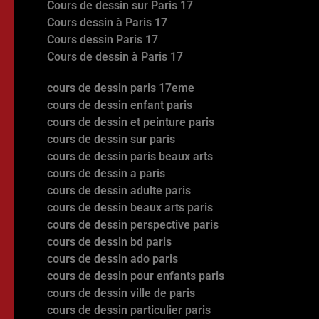
Cours de dessin sur Paris 17
Cours dessin à Paris 17
Cours dessin Paris 17
Cours de dessin à Paris 17
cours de dessin paris 17eme
cours de dessin enfant paris
cours de dessin et peinture paris
cours de dessin sur paris
cours de dessin paris beaux arts
cours de dessin a paris
cours de dessin adulte paris
cours de dessin beaux arts paris
cours de dessin perspective paris
cours de dessin bd paris
cours de dessin ado paris
cours de dessin pour enfants paris
cours de dessin ville de paris
cours de dessin particulier paris